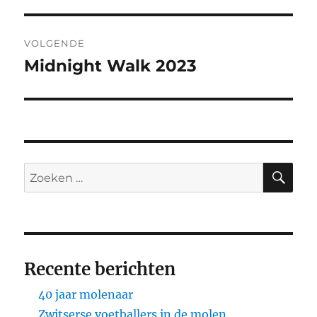
bericht:
VOLGENDE
Midnight Walk 2023
Volgend
bericht:
ZO
Zoeken
naar:
Recente berichten
40 jaar molenaar
Zwitserse voetballers in de molen