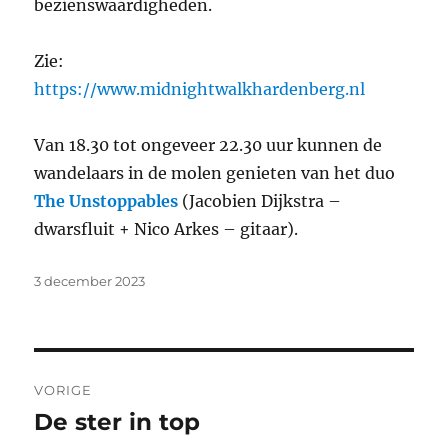
bezienswaardigheden.
Zie:
https://www.midnightwalkhardenberg.nl
Van 18.30 tot ongeveer 22.30 uur kunnen de
wandelaars in de molen genieten van het duo
The Unstoppables
(Jacobien Dijkstra –
dwarsfluit + Nico Arkes – gitaar).
Geplaatst
3 december 2023
op
Bericht
VORIGE
navigatie
De ster in top
Vorig